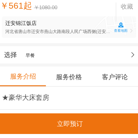
￥561起
收藏
￥1080.00
迁安锦江饭店
查看地图
河北省唐山市迁安市燕山大路南段人民广场西侧(迁安锦江饭店(燕山大路店))
选择
早餐
服务介绍
服务价格
客户评论
★豪华大床套房
建筑面积：52平米
立即预订
宽带：免费无线